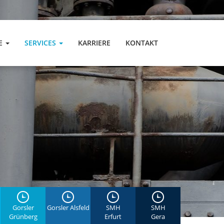
E
SERVICES
KARRIERE
KONTAKT
Gorsler
Gorsler Alsfeld
SMH
SMH
Grünberg
Erfurt
Gera