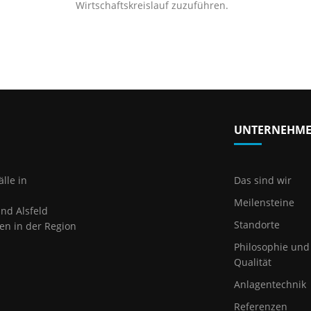
Wirtschaftskreislauf zuzuführen.
UNTERNEHM
lle in
Das sind wir
Meilensteine
und Alsfeld
Standorte
en in der Region
Philosophie und
Qualität
Anlagentechnik
Referenzen