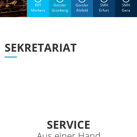
RVT
Gorsler
Gorsler
SMH
SMH
Merkers
Grünberg
Alsfeld
Erfurt
Gera
SEKRETARIAT
SERVICE
Aus einer Hand